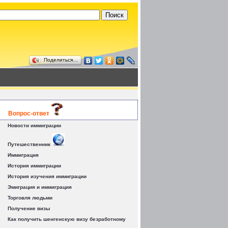
Поделиться…
Вопрос-ответ
Новости иммиграции
Путешественник
Иммиграция
История иммиграции
История изучения иммиграции
Эмиграция и иммиграция
Торговля людьми
Получение визы
Как получить шенгенскую визу безработному