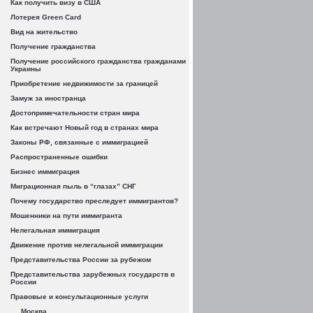
Как получить визу в США
Лотерея Green Card
Вид на жительство
Получение гражданства
Получение российского гражданства гражданами
Украины
Приобретение недвижимости за границей
Замуж за иностранца
Достопримечательности стран мира
Как встречают Новый год в странах мира
Законы РФ, связанные с иммиграцией
Распространенные ошибки
Бизнес иммиграция
Миграционная пыль в “глазах” СНГ
Почему государство преследует иммигрантов?
Мошенники на пути иммигранта
Нелегальная иммиграция
Движение против нелегальной иммиграции
Представительства России за рубежом
Представительства зарубежных государств в
России
Правовые и консультационные услуги
Москва