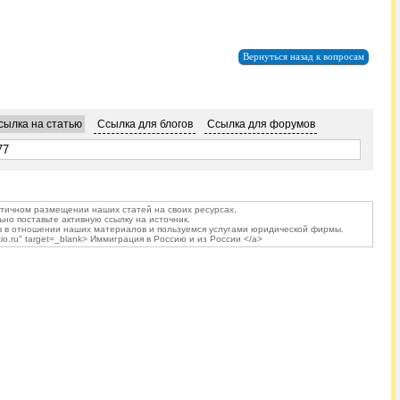
Вернуться назад к вопросам
сылка на статью
Ссылка для блогов
Ссылка для форумов
тичном размещении наших статей на своих ресурсах,
ьно поставьте активную ссылку на источник.
в в отношении наших материалов и пользуемся услугами юридической фирмы.
acio.ru" target=_blank> Иммиграция в Россию и из России </a>