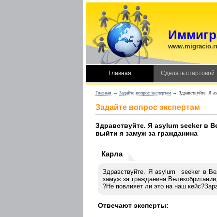
Иммигра
www.migracio.r
Главная
Сделать стартовой
Главная
→
Задайте вопрос экспертам
→ Здравствуйте. Я asy
Задайте вопрос экспертам
Здравствуйте. Я asylum seeker в 
выйти я замуж за гражданина
Карла
Здравствуйте. Я asylum seeker в В
замуж за гражданина Великобритании,
?Не повлияет ли это на наш кейс?Зар
Отвечают эксперты: