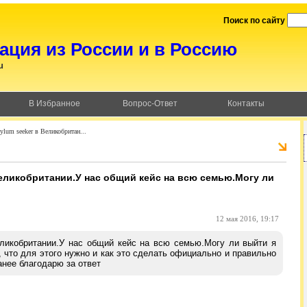
Поиск по сайту
ция из России и в Россию
u
В Избранное
Вопрос-Ответ
Контакты
lum seeker в Великобритан...
Великобритании.У нас общий кейс на всю семью.Могу ли
12 мая 2016, 19:17
еликобритании.У нас общий кейс на всю семью.Могу ли выйти я
 что для этого нужно и как это сделать официально и правильно
анее благодарю за ответ