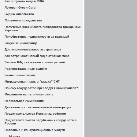
Как получить визу в США
Лотерея Green Card
Вид на жительство
Получение гражданства
Получение российского гражданства гражданами
Украины
Приобретение недвижимости за границей
Замуж за иностранца
Достопримечательности стран мира
Как встречают Новый год в странах мира
Законы РФ, связанные с иммиграцией
Распространенные ошибки
Бизнес иммиграция
Миграционная пыль в “глазах” СНГ
Почему государство преследует иммигрантов?
Мошенники на пути иммигранта
Нелегальная иммиграция
Движение против нелегальной иммиграции
Представительства России за рубежом
Представительства зарубежных государств в
России
Правовые и консультационные услуги
Москва