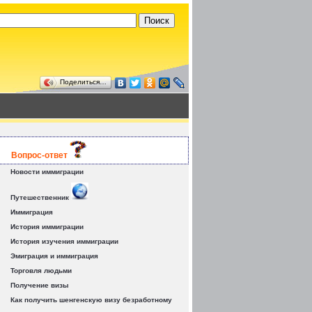
Поделиться…
Вопрос-ответ
Новости иммиграции
Путешественник
Иммиграция
История иммиграции
История изучения иммиграции
Эмиграция и иммиграция
Торговля людьми
Получение визы
Как получить шенгенскую визу безработному