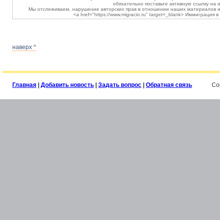
обязательно поставьте активную ссылку на и
Мы отслеживаем, нарушение авторских прав в отношении наших материалов и
<a href="https://www.migracio.ru" target=_blank> Иммиграция 
наверх ^
Главная
|
Добавить новость
|
Задать вопрос
|
Обратная связь
Co