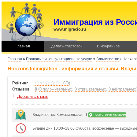
Иммиграция из Росс
www.migracio.ru
Главная
Сделать стартовой
В Избранное
Главная
»
Правовые и консультационные услуги
»
Владивосток
»
Horizons
Horizons Immigration - информация и отзывы. Влад
Рейтинг
0(0)
Отзывов
0
(
0 положительных
,
0 отрицательных
,
0 нейтральных
+
Добавить отзыв
Владивосток, Комсомольская, 1
посмотреть на карте
Будние дни 10:00–18:00 Суббота, воскресенье — выходны