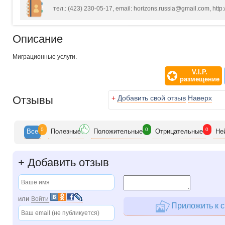
тел.: (423) 230-05-17, email: horizons.russia@gmail.com, http
Описание
Миграционные услуги.
V.I.P.
размещение
Отзывы
+
Добавить свой отзыв
Наверх
0
0
0
Все
Полезн
ые
Положит
ельные
Отрицат
ельные
Не
+
Добавить отзыв
или
Войти
Приложить к с