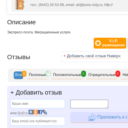
тел.: (8442) 26-53-98, email: all@pony-volg.ru, http://
Описание
Экспресс-почта. Миграционные услуги.
V.I.P.
размещение
Отзывы
+
Добавить свой отзыв
Наверх
0
0
0
Все
Полезн
ые
Положит
ельные
Отрицат
ельные
Не
+
Добавить отзыв
или
Войти
Приложить к с