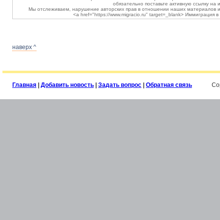
обязательно поставьте активную ссылку на и
Мы отслеживаем, нарушение авторских прав в отношении наших материалов и
<a href="https://www.migracio.ru" target=_blank> Иммиграция 
наверх ^
Главная
|
Добавить новость
|
Задать вопрос
|
Обратная связь
Co