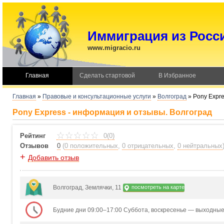
Иммиграция из Росс
www.migracio.ru
Главная
Сделать стартовой
В Избранное
Главная
»
Правовые и консультационные услуги
»
Волгоград
»
Pony Expr
Pony Express - информация и отзывы. Волгоград
Рейтинг
0(0)
Отзывов
0
(
0 положительных
,
0 отрицательных
,
0 нейтральных
+
Добавить отзыв
Волгоград, Землячки, 11
посмотреть на карте
Будние дни 09:00–17:00 Суббота, воскресенье — выходны