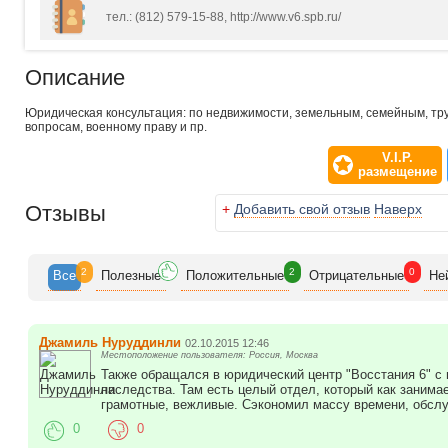
тел.: (812) 579-15-88, http://www.v6.spb.ru/
Описание
Юридическая консультация: по недвижимости, земельным, семейным, т
вопросам, военному праву и пр.
V.I.P.
размещение
Отзывы
+
Добавить свой отзыв
Наверх
2
2
0
Все
Полезн
ые
Положит
ельные
Отрицат
ельные
Не
Джамиль Нуруддинли
02.10.2015 12:46
Местоположение пользователя: Россия, Москва
Также обращался в юридический центр "Восстания 6" с
наследства. Там есть целый отдел, который как занима
грамотные, вежливые. Сэкономил массу времени, обсл
0
0