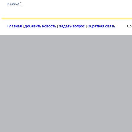
наверх ^
Главная
|
Добавить новость
|
Задать вопрос
|
Обратная связь
Co