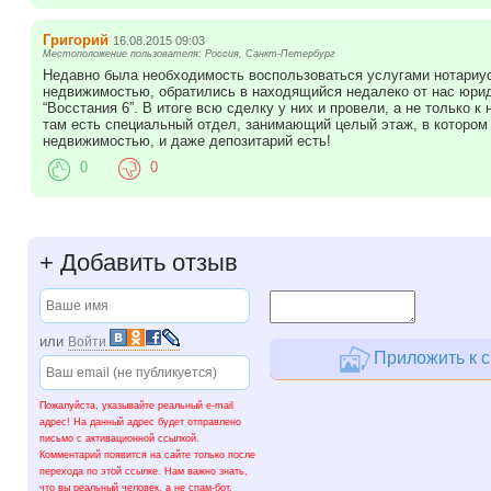
Григорий
16.08.2015 09:03
Местоположение пользователя: Россия, Санкт-Петербург
Недавно была необходимость воспользоваться услугами нотариу
недвижимостью, обратились в находящийся недалеко от нас юрид
“Восстания 6”. В итоге всю сделку у них и провели, а не только 
там есть специальный отдел, занимающий целый этаж, в котором
недвижимостью, и даже депозитарий есть!
0
0
+
Добавить отзыв
или
Войти
Приложить к с
Пожалуйста, указывайте реальный e-mail
адрес! На данный адрес будет отправлено
письмо с активационной ссылкой.
Комментарий появится на сайте только после
перехода по этой ссылке. Нам важно знать,
что вы реальный человек, а не спам-бот.