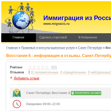
Иммиграция из Росс
www.migracio.ru
Главная
Сделать стартовой
В Избранное
Главная
»
Правовые и консультационные услуги
»
Санкт-Петербург
»
Вос
Восстания 6 - информация и отзывы. Санкт-Петерб
Рейтинг
0(2)
Отзывов
2
(
2 положительных
,
0 отрицательных
,
0 нейтральных
+
Добавить отзыв
Санкт-Петербург, Восстания, 6
посмотреть на карте
Ежедневно 09:00–22:00